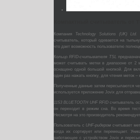
Компактный считыватель от 
Компания
Technology Solutions (UK) Ltd. 
считыватель, который одевается на тыльну
что дает возможность пользователю полноце
Кольцо
RFID-считывателя TSL
предназначе
может считывать метки в диапазоне от 2 м
оснащено одной большой кнопкой. Для вклю
один раз нажать кнопку, для чтения меток – 
Полученные данные затем пересылаются чер
используется приложение Jovix для отправк
1153 BLUETOOTH UHF RFID
считыватель ос
он переходит в режим сна. Во время тест
Несмотря на это производитель рекомендует
Пользователь с
UHF-ридером
считывает мет
когда их сортирует или перемещает. Уни
работающее с устройством Jovix и перес