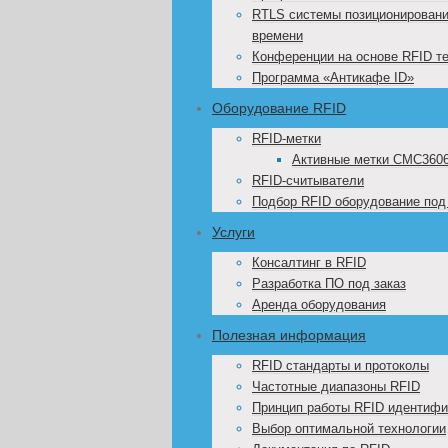
RTLS системы позиционировани
времени
Конференции на основе RFID т
Программа «Антикафе ID»
Оборудование RFID
RFID-метки
Активные метки CMC360
RFID-считыватели
Подбор RFID оборудование под
Услуги
Консалтинг в RFID
Разработка ПО под заказ
Аренда оборудования
Полезная информация
RFID стандарты и протоколы
Частотные диапазоны RFID
Принцип работы RFID идентифи
Выбор оптимальной технологии