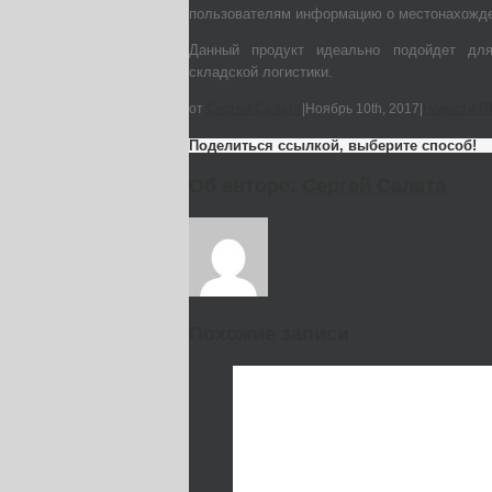
пользователям информацию о местонахожде
Данный продукт идеально подойдет для
складской логистики.
от
Сергей Салата
|
Ноябрь 10th, 2017
|
Новости R
Поделиться ссылкой, выберите способ!
Об авторе:
Сергей Салата
Похожие записи