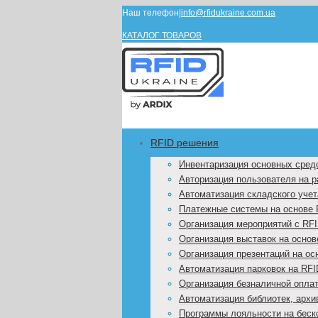
Наш телефон
|
info@rfidukraine.com.ua
КАТАЛОГ ТОВАРОВ
RFID решения
Инвентаризация основных сред
Авторизация пользователя на 
Автоматизация складского учет
Платежные системы на основе 
Организация мероприятий с RF
Организация выставок на основ
Организация презентаций на ос
Автоматизация парковок на RFI
Организация безналичной оплат
Автоматизация библиотек, архи
Программы лояльности на беск