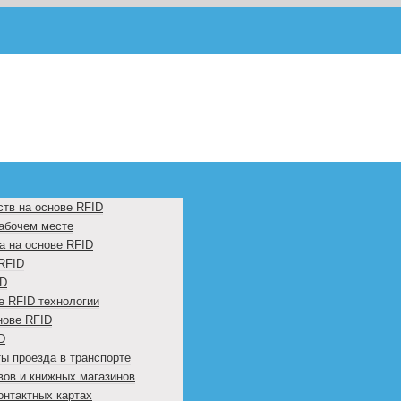
ств на основе RFID
рабочем месте
а на основе RFID
RFID
ID
е RFID технологии
нове RFID
D
ы проезда в транспорте
вов и книжных магазинов
онтактных картах