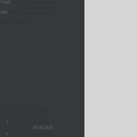
E-mail:
info@rfidukraine.com.ua
Сайт:
http://rfidukraine.com.ua
Мы в Facebook:
Последние новости RFID:
Результаты Пробега под
Каштанами
16.05.2018
RFID и цифровая ДНК