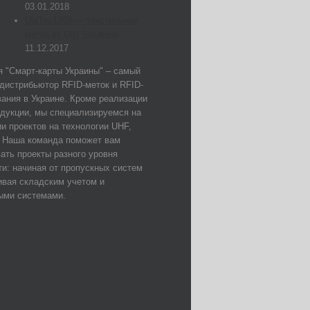
03.01.2018
UbiTex1358 — текстильная
метка от UBI Solutions
11.12.2017
 "Смарт-карты Украины" – самый
дистрибьютор RFID-меток и RFID-
ания в Украине. Кроме реализации
дукции, мы специализируемся на
и проектов на технологии UHF,
. Наша команда поможет вам
ать проекты разного уровня
и: начиная от пропускных систем
ивая складским учетом и
ыми системами.