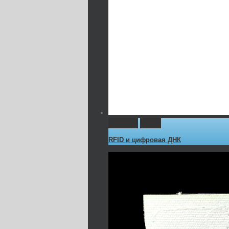
Permalink
Gallery
RFID и цифровая ДНК