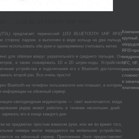
TSL — 1153 BLUETOOTH UHF RFID
Компания
(TSL)
предлагает переносной
1153 BLUETOOTH UHF RFID
крупный 
ю сторону ладони, и выполнен в виде кольца на два пальца,
оборудов
нно использовать обе руки и одновременно считывать метки.
RFID-про
но для обвязки вокруг указательного и среднего пальцев. Он
внедрени
етров, а также сканировать 1D и 2D штрих-коды. Устройство
NFC, HF
чения устройства и подключения его к Bluetooth достаточно
реализов
нажать второй раз. Все очень просто!
сложност
и заканч
ез Bluetooth на телефон пользователя или планшет, в котором
платежн
и информации на облачный сервер.
нащен светодиодным индикатором — свет выключается, когда
ирования ридер может работать в течении нескольких дней.
 заряжать его в конце каждого дня.
ки на предметах простым взмахом руки, или же во время того,
кальные номера меток передаются на мобильное устройство,
ылаются на облачный сервер. Приложение
Jovix
предоставляет