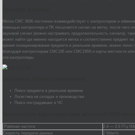
Принцип работы:
Метка CMC 3606 постоянно взаимодействует с контроллером и обмени
помощью контроллера и ПК посылается сигнал на метку, после чего он
звуковой сигнал (можно настраивать продолжительность сигнала), так
может найти где именно находится метка и соответственно предмет на 
зрения позиционирования предмета в реальном времени, можно легко п
благодаря контроллерам CMC195 или CMC195N и карты местности или
эти контроллеры.
Основные сферы применения:
Поиск предмета в реальном времени
Логистика на складах и производстве
Поиск пострадавших в ЧС
Технические характеристики
активной RFID мет
Рабочая частота
2.4 — 2.5 ГГц IS
Скорость передачи данных
2 Мбит/с