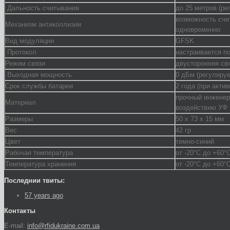
Дальность считывания
до 25 метров (ре
возможность счи
Механизм антиколлизии
одновременно
Вид модуляции
GFSK
Протокол
настраивается п
Режим связи
двусторонняя св
Выходная мощность
0 дБм (регулиру
Срок службы батареи
2 года (при акти
прочный инженер
Материал
воздействию УФ
Размеры
50 х 73 х 15 мм
Вес
42 гр
Цвет
темно-синий
Рабочая температура
от -20°C до +60°
Температура хранения
от -20°C до +60°
Последнии твиты:
57 years ago
Контакты
E-mail:
info@rfidukraine.com.ua