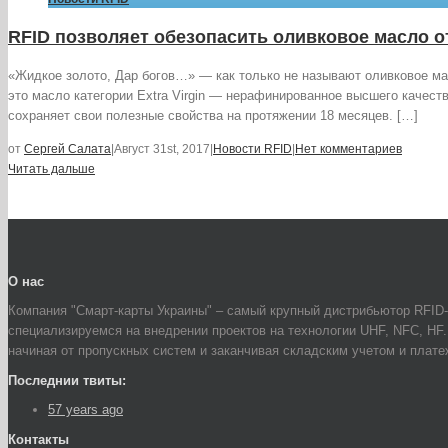
RFID позволяет обезопасить оливковое масло о
«Жидкое золото, Дар богов…» — как только не называют оливковое мас
это масло категории Extra Virgin — нерафинированное высшего качест
сохраняет свои полезные свойства на протяжении 18 месяцев. […]
от
Сергей Салата
|
Август 31st, 2017
|
Новости RFID
|
Нет комментариев
Читать дальше
О нас
Компания "Смарт-карты Украины" – самый крупный дистрибьютор RFID-
специализируемся на внедрении проектов на технологии UHF, NFC, HF
начиная от пропускных систем и заканчивая складским учетом и плат
Последнии твиты:
57 years ago
Контакты