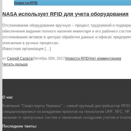
Новости RFID
NASA использует RFID для учета оборудования
Отслеживание оборудования вручную – процесс трудоемкий и подверж
обеспечения видения полного наличия инвентаря и его рабочего состо
отслеживание активов в центрах обработки данных и офисах предприя
описанные в ручных процессах.
Известная организация […]
от
Сергей Салата
|
Октябрь 30th, 2017
|
Новости RFID
|
Нет комментариев
Читать дальше
О нас
Компания "Смарт-карты Украины" – самый крупный дистрибьютор RFID-
специализируемся на внедрении проектов на технологии UHF, NFC, HF
начиная от пропускных систем и заканчивая складским учетом и плат
Последнии твиты: