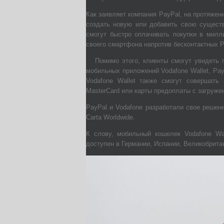
Как заявляет компания PayPal, на протяжени
создать новую или добавить свою сущест
смогут быстро оплачивать покупки в милл
своего смартфона напротив бесконтактных 
Помимо этого, клиенты смогут увидеть 
мобильных приложений Vodafone Wallet, Pay
Vodafone Wallet также смогут совершать
MasterCard или карты предоплаты с загруже
PayPal и Vodafone разработали свое решен
Carta Worldwide.
К слову, мобильный кошелек Vodafone Wa
доступен в Германии, Испании, Великобрита