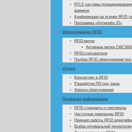
RTLS системы позиционировани
времени
Конференции на основе RFID т
Программа «Антикафе ID»
Оборудование RFID
RFID-метки
Активные метки CMC360
RFID-считыватели
Подбор RFID оборудование под
Услуги
Консалтинг в RFID
Разработка ПО под заказ
Аренда оборудования
Полезная информация
RFID стандарты и протоколы
Частотные диапазоны RFID
Принцип работы RFID идентифи
Выбор оптимальной технологии