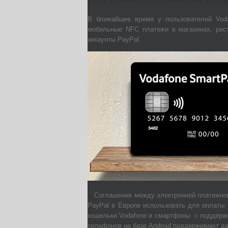
В ближайшее время у пользователей Vod
мобильные NFC платежи в магазинах, рест
аккаунты PayPal.
Соглашение между электронной платежной
PayPal в Европе использовать для оплаты 
кошельки Vodafone и смартфоны с поддержк
телефонов на базе Android поддерживают д