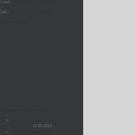
E-mail:
info@rfidukraine.com.ua
Сайт:
http://rfidukraine.com.ua
Мы в Facebook:
Последние новости RFID:
Результаты Пробега под
Каштанами
16.05.2018
RFID и цифровая ДНК