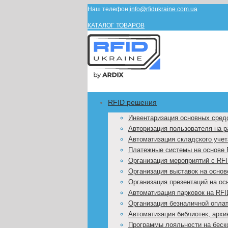
Наш телефон
|
info@rfidukraine.com.ua
КАТАЛОГ ТОВАРОВ
RFID решения
Инвентаризация основных сред
Авторизация пользователя на 
Автоматизация складского учет
Платежные системы на основе 
Организация мероприятий с RF
Организация выставок на основ
Организация презентаций на ос
Автоматизация парковок на RFI
Организация безналичной оплат
Автоматизация библиотек, архи
Программы лояльности на беск