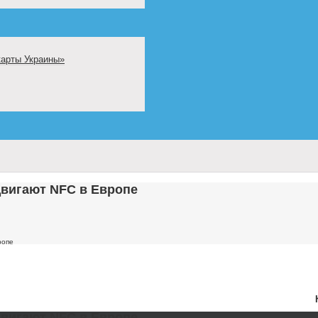
карты Украины»
двигают NFC в Европе
ропе
двигают NFC в Европе