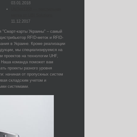
03.01.2018
UbiTex1358 — текстильная
метка от UBI Solutions
11.12.2017
 "Смарт-карты Украины" – самый
дистрибьютор RFID-меток и RFID-
ания в Украине. Кроме реализации
дукции, мы специализируемся на
и проектов на технологии UHF,
. Наша команда поможет вам
ать проекты разного уровня
и: начиная от пропускных систем
ивая складским учетом и
ыми системами.