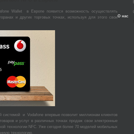
afone Wallet в Европе появится возможность осуществлять
О нас
оранах и других торговых точках, используя для этого свои
 системой и Vodafone впервые позволит миллионам клиентов
товаров и услуг в различных точках продаж свои электронные
ой технологии NFC. Уже сегодня более 70 моделей мобильных
анную технологию.