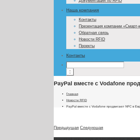
Документация по RFID
Наша компания
Контакты
Презентация компании «Смарт-
Обратная связь
Новости RFID
Проекты
Контакты
PayPal вместе с Vodafone про
Главная
Новости RFID
PayPal вместе с Vodafone продвигают NFC в Ев
Предыдущая
Следующая
PayPal вместе с Vodafone про