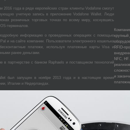
и 2016 года в ряде европейских стран клиенты Vodafone смогут
вующую учетную запись в приложение Vodafone Wallet. Люди
ионах розничных торговых точках по всему миру, коснувшись
POS-терминалов.
Компания
подробную информацию о проведенных операциях с помощью
крупный 
Pal и на сайте компании. Пользователи электронного кошелька
оборудов
 бесконтактные платежи, используя платежные карты Visa и
RFID-про
нными ранее деньгами.
внедрени
NFC, HF
ие в партнерстве с банком Raphaels и поставщиком технологий
реализов
сложност
и заканч
llet был запущен в ноябре 2013 года и в настоящее время
платежн
нии, Италии и Нидерландах.