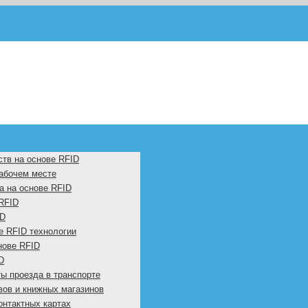
ств на основе RFID
рабочем месте
а на основе RFID
RFID
ID
е RFID технологии
нове RFID
D
ы проезда в транспорте
вов и книжных магазинов
онтактных картах