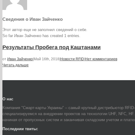
Сведения о
Иван Зайченко
Этот автор еще не заполнил сведений о себе.
So far Иван Зайченко has created 1 entries.
Результаты Пробега под Каштанами
от
Иван Зайченко
|
Май 16th, 2018
|
Новости RFID
|
Нет комментариев
Читать дальше
О нас
Компания "Смарт-карты Украины" – самый крупный дистрибьютор RFID-
специализируемся на внедрении проектов на технологии UHF, NFC, HF
начиная от пропускных систем и заканчивая складским учетом и плат
Последнии твиты: