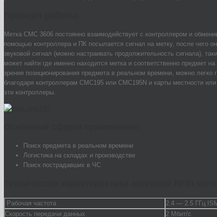
Принцип работы:
Метка CMC 3606 постоянно взаимодействует с контроллером и обмени
помощью контроллера и ПК посылается сигнал на метку, после чего он
звуковой сигнал (можно настраивать продолжительность сигнала), так
может найти где именно находится метка и соответственно предмет на 
зрения позиционирования предмета в реальном времени, можно легко п
благодаря контроллерам CMC195 или CMC195N и карты местности или
эти контроллеры.
Основные сферы применения:
Поиск предмета в реальном времени
Логистика на складах и производстве
Поиск пострадавших в ЧС
Технические характеристики
активной RFID мет
Рабочая частота
2.4 — 2.5 ГГц IS
Скорость передачи данных
2 Мбит/с