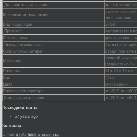
Дальность считывания
до 25 метров (ре
возможность счи
Механизм антиколлизии
одновременно
Вид модуляции
GFSK
Протокол
настраивается п
Режим связи
двусторонняя св
Выходная мощность
0 дБм (регулиру
Срок службы батареи
2 года (при акти
прочный инженер
Материал
воздействию УФ
Размеры
50 х 73 х 15 мм
Вес
42 гр
Цвет
темно-синий
Рабочая температура
от -20°C до +60°
Температура хранения
от -20°C до +60°
Последнии твиты:
57 years ago
Контакты
E-mail:
info@rfidukraine.com.ua