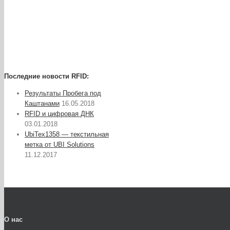
Последние новости RFID:
Результаты Пробега под
Каштанами
16.05.2018
RFID и цифровая ДНК
03.01.2018
UbiTex1358 — текстильная
метка от UBI Solutions
11.12.2017
О нас