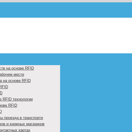
ств на основе RFID
рабочем месте
а на основе RFID
RFID
ID
е RFID технологии
нове RFID
D
ы проезда в транспорте
вов и книжных магазинов
онтактных картах