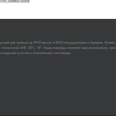
D
|
Нет комментариев
упный дистрибьютор RFID-меток и RFID-оборудования в Украине. Кроме
 технологии UHF, NFC, HF. Наша команда поможет вам реализовать прое
 складским учетом и платежными системами.