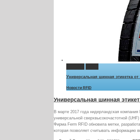
Permalink
Gallery
Универсальная шинная этикетка от 
Новости RFID
Универсальная шинная этикетк
В марте 2017 года нидерландская компания 
универсальной сверхвысокочастотной (UHF) 
Фирма Ferm RFID обновила метки, разработав
которая позволяет считывать информацию в