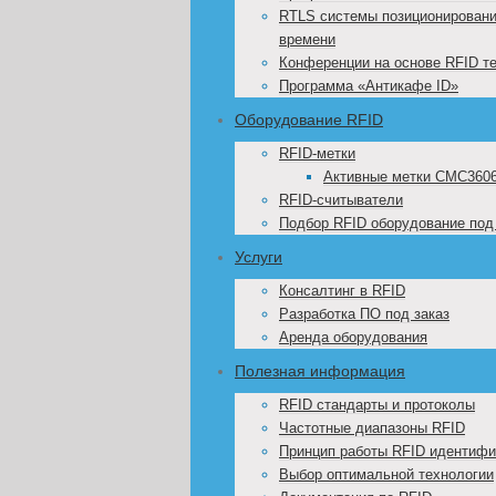
RTLS системы позиционировани
времени
Конференции на основе RFID т
Программа «Антикафе ID»
Оборудование RFID
RFID-метки
Активные метки CMC360
RFID-считыватели
Подбор RFID оборудование под
Услуги
Консалтинг в RFID
Разработка ПО под заказ
Аренда оборудования
Полезная информация
RFID стандарты и протоколы
Частотные диапазоны RFID
Принцип работы RFID идентифи
Выбор оптимальной технологии