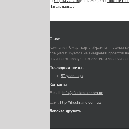
от
Сергей Салата
|
Июль 24th, 2017
|
Новости RFI
Читать дальше
О нас
Компания "Смарт-карты Украины" – самый кр
специализируемся на внедрении проектов на
начиная от пропускных систем и заканчивая
Последнии твиты:
57 years ago
Контакты
E-mail:
info@rfidukraine.com.ua
Сайт:
http://rfidukraine.com.ua
Давайте дружить