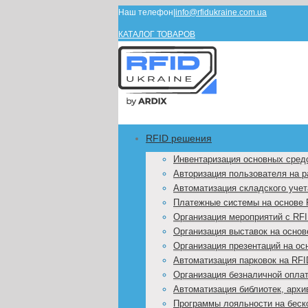
Наш телефон
|
info@rfidukraine.com.ua
КАТАЛОГ ТОВАРОВ
RFID решения
Инвентаризация основных сред
Авторизация пользователя на 
Автоматизация складского учет
Платежные системы на основе 
Организация мероприятий с RF
Организация выставок на основ
Организация презентаций на ос
Автоматизация парковок на RFI
Организация безналичной оплат
Автоматизация библиотек, архи
Программы лояльности на беск