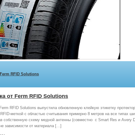
Ferm RFID Solutions
а от Ferm RFID Solutions
Ferm RFID Solutions выпустила обновленную клейкую этикетку протектор
RFID-меткой с областью считывания примерно 8 метров на все типах ши
 собственную схему медной антенны (совместно с Smart Res и Avery Den
не зависимости от материала […]