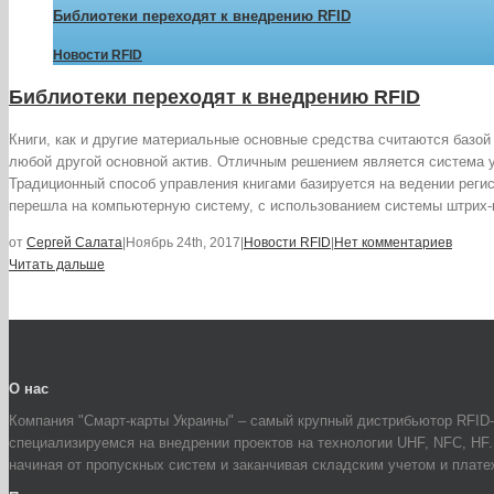
Библиотеки переходят к внедрению RFID
Новости RFID
Библиотеки переходят к внедрению RFID
Книги, как и другие материальные основные средства считаются базой 
любой другой основной актив. Отличным решением является система у
Традиционный способ управления книгами базируется на ведении регис
перешла на компьютерную систему, с использованием системы штрих-к
от
Сергей Салата
|
Ноябрь 24th, 2017
|
Новости RFID
|
Нет комментариев
Читать дальше
О нас
Компания "Смарт-карты Украины" – самый крупный дистрибьютор RFID-
специализируемся на внедрении проектов на технологии UHF, NFC, HF
начиная от пропускных систем и заканчивая складским учетом и плат