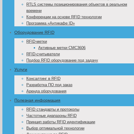
RTLS системы позиционирования объектов в реальном
времени
Конференции на основе RFID технологии
Программа «Антикафе ID»
Оборудование RFID
RFID-метки
Активные метки CMC3606
RFID-считыватели
Подбор RFID оборудование под задачу
Услуги
Консалтинг в RFID
Разработка ПО под заказ
Аренда оборудования
Полезная информация
RFID стандарты и протоколы
Частотные диапазоны RFID
Принцип работы RFID идентификации
Выбор оптимальной технологии