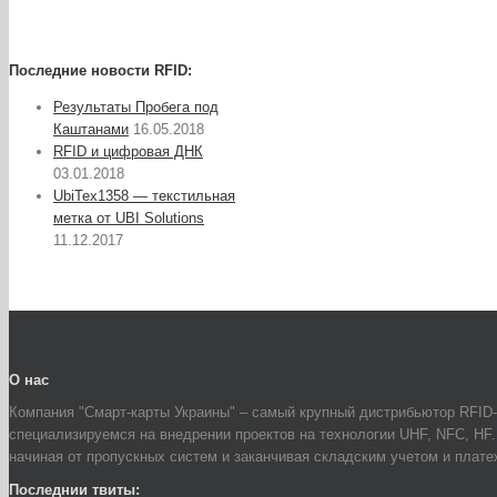
Последние новости RFID:
Результаты Пробега под
Каштанами
16.05.2018
RFID и цифровая ДНК
03.01.2018
UbiTex1358 — текстильная
метка от UBI Solutions
11.12.2017
О нас
Компания "Смарт-карты Украины" – самый крупный дистрибьютор RFID-
специализируемся на внедрении проектов на технологии UHF, NFC, HF
начиная от пропускных систем и заканчивая складским учетом и плат
Последнии твиты: